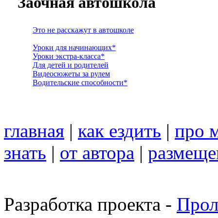
Заочная автошкола
Это не расскажут в автошколе
Уроки для начинающих*
Уроки экстра-класса*
Для детей и родителей
Видеосюжеты за рулем
Водительские способности*
главная
|
как ездить
|
про 
знать
|
от автора
|
размеще
Разработка проекта -
Прол