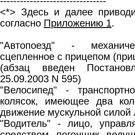
--------------------------------
<*> Здесь и далее привод
согласно
Приложению 1
.
"Автопоезд" - механиче
сцепленное с прицепом (при
(абзац введен Постано
25.09.2003 N 595)
"Велосипед" - транспортн
колясок, имеющее два ко
движение мускульной силой 
"Водитель" - лицо, управ
средством, погонщик, веду