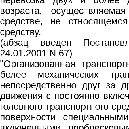
перевозка двух и более 
возраста, осуществляема
средстве, не относящемс
средству.
(абзац введен Постано
24.01.2001 N 67)
"Организованная транспорт
более механических тра
непосредственно друг за д
движения с постоянно вклю
головного транспортного ср
поверхности специальным
включенными проблесковы