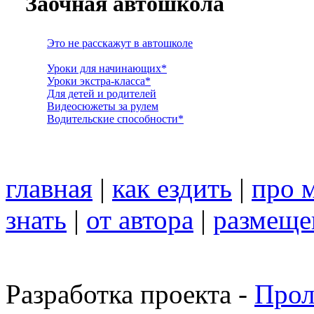
Заочная автошкола
Это не расскажут в автошколе
Уроки для начинающих*
Уроки экстра-класса*
Для детей и родителей
Видеосюжеты за рулем
Водительские способности*
главная
|
как ездить
|
про 
знать
|
от автора
|
размеще
Разработка проекта -
Прол