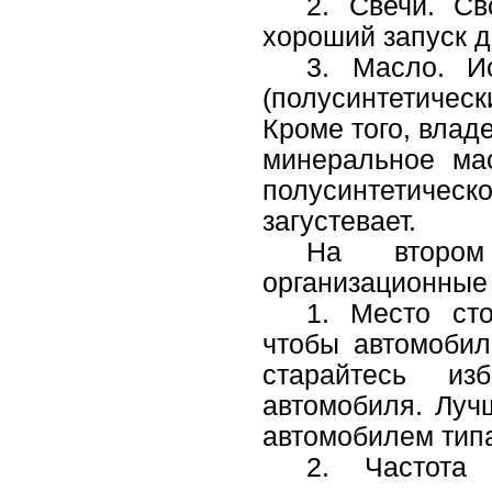
2. Свечи. Св
хороший запуск д
3. Масло. Ис
(полусинтетичес
Кроме того, влад
минеральное ма
полусинтетичес
загустевает.
На второ
организационные
1. Место ст
чтобы автомобил
старайтесь из
автомобиля. Луч
автомобилем типа
2. Частота