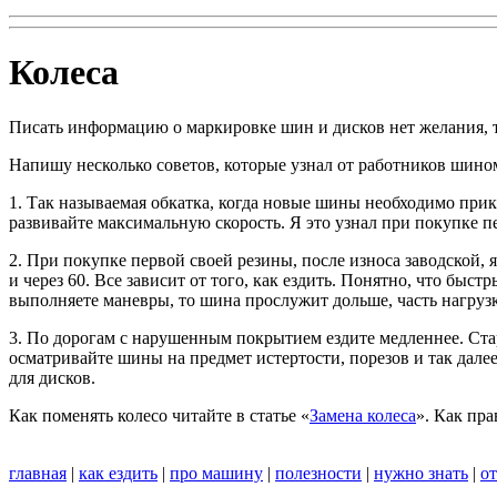
Колеса
Писать информацию о маркировке шин и дисков нет желания, т.
Напишу несколько советов, которые узнал от работников шино
1. Так называемая обкатка, когда новые шины необходимо прика
развивайте максимальную скорость. Я это узнал при покупке п
2. При покупке первой своей резины, после износа заводской, 
и через 60. Все зависит от того, как ездить. Понятно, что быст
выполняете маневры, то шина прослужит дольше, часть нагрузк
3. По дорогам с нарушенным покрытием ездите медленнее. Ста
осматривайте шины на предмет истертости, порезов и так дале
для дисков.
Как поменять колесо читайте в статье «
Замена колеса
». Как пр
главная
|
как ездить
|
про машину
|
полезности
|
нужно знать
|
от