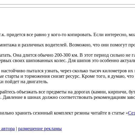
к. придется все равно у кого-то копировать. Если интересно, 
монтажа и различных водителей. Возможно, что они помогут пр
тать. Она длится обычно 200-300 км. В этот период сильно не га
ервых своих шипованных колес. Для шипов это особенно актуаль
я настойчиво пытался узнать, через сколько тысяч километров их 
рые старты и торможения снизят ресурс. Кроме того, я думаю, что 
и пойдет на двигатель.
райтесь объезжать все предметы на дорогах (камни, кирпичи, бу
е. Давление в шинах должно соответствовать рекомендациям зав
авильно хранить сезонный комплект резины читайте в статье «
Се
 автора
|
размещение рекламы