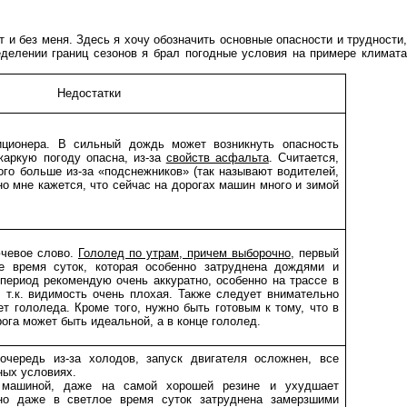
и без меня. Здесь я хочу обозначить основные опасности и трудности,
еделении границ сезонов я брал погодные условия на примере климата
Недостатки
иционера. В сильный дождь может возникнуть опасность
жаркую погоду опасна, из-за
свойств асфальта
. Считается,
ого больше из-за «подснежников» (так называют водителей,
но мне кажется, что сейчас на дорогах машин много и зимой
ючевое слово.
Гололед по утрам, причем выборочно
, первый
е время суток, которая особенно затруднена дождями и
 период рекомендую очень аккуратно, особенно на трассе в
 т.к. видимость очень плохая. Также следует внимательно
т гололеда. Кроме того, нужно быть готовым к тому, что в
ога может быть идеальной, а в конце гололед.
чередь из-за холодов, запуск двигателя осложнен, все
ных условиях.
ь машиной, даже на самой хорошей резине и ухудшает
ьно даже в светлое время суток затруднена замерзшими