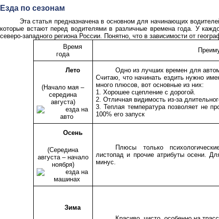
Езда по сезонам
Эта статья предназначена в основном для начинающих водителей.
которые встают перед водителями в различные времена года. У каждо
северо-западного региона России. Понятно, что в зависимости от геогр
Время
Преим
года
Лето
Одно из лучших времен для автом
Считаю, что начинать ездить нужно име
много плюсов, вот основные из них:
(Начало мая –
1. Хорошее сцепление с дорогой.
середина
2. Отличная видимость из-за длительног
августа)
3. Теплая температура позволяет не пр
100% его запуск
Осень
Плюсы только психологически
(Середина
листопад и прочие атрибуты осени. Дл
августа – начало
минус.
ноября)
Зима
Красиво, чисто, особенно на трас