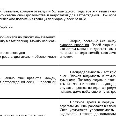
 Бывалые, которые отъездили больше одного года, все эти вещи знают 
го сезона свои достоинства и недостатки для автовождения. При опр
афического положения границы периодов у всех разные.
ущества
обилистов по многим показателям.
нно в этот период. Можно написать
Жарко, особенно без конд
аквапланирования
. Порой езда в 
что летом машин на дорогах намн
о светового дня
которые не ездят зимой), хотя лич
огревать двигатель и обеспечивает
и летом.
Неопределенность - вот кл
снег. Плохая видимость в темно
е, лично мне нравится дождь,
туманами. Поэтому ездить в этот
я автовождения осень – сплошной
темные часы и особенно в дождь,
слушать прогноз погоды на предме
начале, даже небольшого пути, дор
Сложное время в первую о
агрегаты машины работают в слож
Снег усугубляет управляемост
видимость, которая дополнител
се, ночью, когда мало машин.