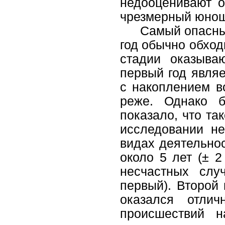
недооценивают о
чрезмерный юнош
Самый опасный
год обычно обход
стадии оказыва
первый год явля
с накоплением в
реже. Однако б
показало, что та
исследовании не
видах деятельно
около 5 лет (± 2
несчастных слу
первый). Второй
оказался отли
происшествий н