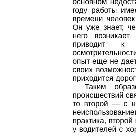
основном недоста
году работы име
времени человек
Он уже знает, че
него возникает
приводит к с
осмотрительност
опыт еще не дает
своих возможнос
приходится дорог
Таким обра
происшествий свя
то второй — с н
неиспользован
практика, второй
у водителей с хо